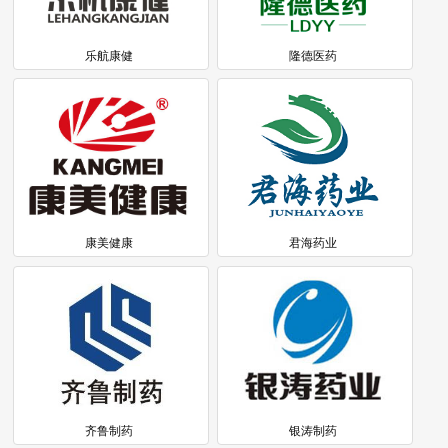
乐航康健
隆德医药
康美健康
君海药业
齐鲁制药
银涛制药