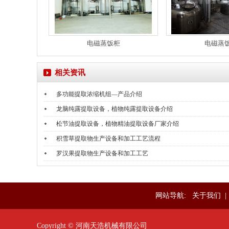
电磁蒸饭柜
电磁蒸
相关资讯
多功能提取浓缩机组—产品介绍
龙脑纯露提取设备，植物纯露提取设备介绍
松节油提取设备，植物精油提取设备厂家介绍
积雪草提取物生产设备和加工工艺流程
罗汉果提取物生产设备和加工工艺
网站导航:
关于我们
|
Copyright © 河南天浩机械有限公司