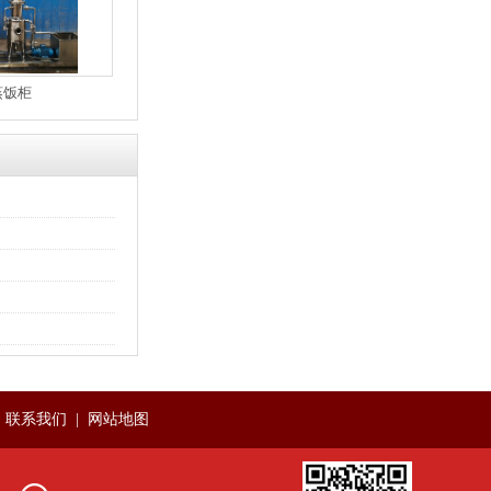
蒸饭柜
联系我们
|
网站地图