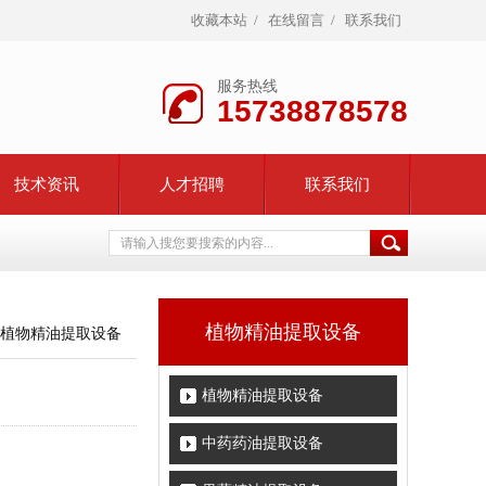
收藏本站
/
在线留言
/
联系我们
服务热线
15738878578
技术资讯
人才招聘
联系我们
植物精油提取设备
植物精油提取设备
植物精油提取设备
中药药油提取设备