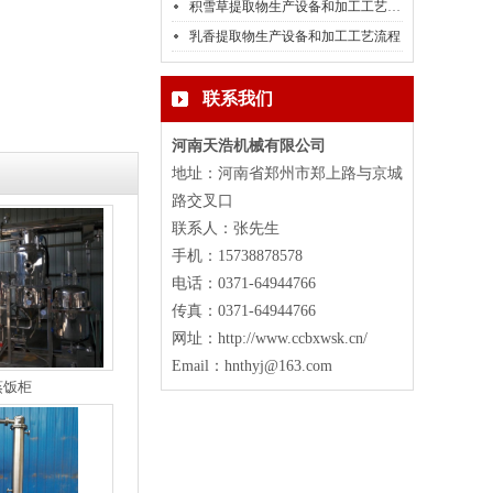
积雪草提取物生产设备和加工工艺流程
乳香提取物生产设备和加工工艺流程
联系我们
河南天浩机械有限公司
地址：河南省郑州市郑上路与京城
路交叉口
联系人：张先生
手机：15738878578
电话：0371-64944766
传真：0371-64944766
网址：http://www.ccbxwsk.cn/
Email：hnthyj@163.com
蒸饭柜