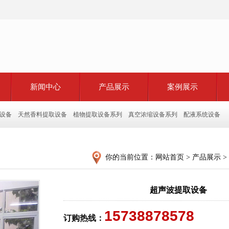
新闻中心
产品展示
案例展示
设备
天然香料提取设备
植物提取设备系列
真空浓缩设备系列
配液系统设备
你的当前位置：
网站首页
>
产品展示
>
超声波提取设备
15738878578
订购热线：