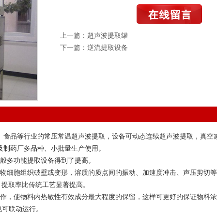
上一篇：
超声波提取罐
下一篇：
逆流提取设备
、食品等行业的常压常温超声波提取
，
设备可动态连续超声波提取，真空
及制药厂多品种、小批量生产使用。
般多功能提取设备
得到了
提高
。
物细胞组织破壁或变形，
溶
质的质点间的振动、加速度冲击、声压剪切等
，提取率比传统工艺显著提高
。
作
，使物料内热敏性有效成分最大程度的保留
，
这样可更好的保证物料浓
也可联动运行。