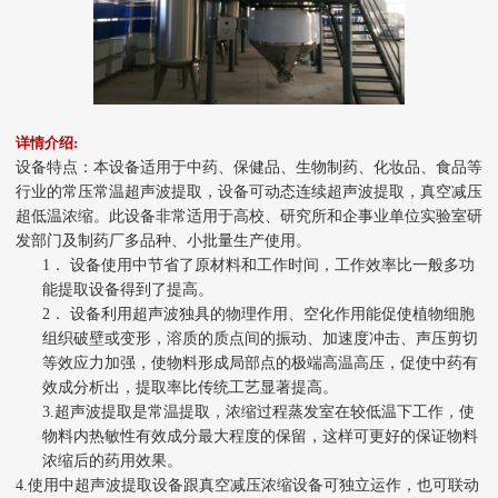
详情介绍:
设备特点：
本设备适用于中药、保健品、生物制药、化妆品、食品等
行业的常压常温超声波提取
，
设备可动态连续超声波提取，真空减压
超低温浓缩。此设备非常适用于高校、研究所和企事业单位实验室研
发部门及制药厂多品种、小批量生产使用。
1．
设备使用中
节省了原材料和工作时间，工作效率比一般多功
能提取设备
得到了
提高
。
2．
设备利用
超声波独具的物理
作用、空化作用
能促使植物细胞
组织破壁或变形，
溶
质的质点间的振动、加速度冲击、声压剪切
等效应力
加强，使物料
形成局部点的极端高温高压，
促
使中药有
效成分
析出
，提取率比传统工艺显著提高
。
3.
超声波提取是常温提取
，
浓缩过程蒸发室在较低温下工作
，使
物料内热敏性有效成分最大程度的保留
，
这样可更好的保证物料
浓缩后的药用效果
。
4.
使用中超声波提取设备跟真空减压浓缩设备可独立运作，也可联动